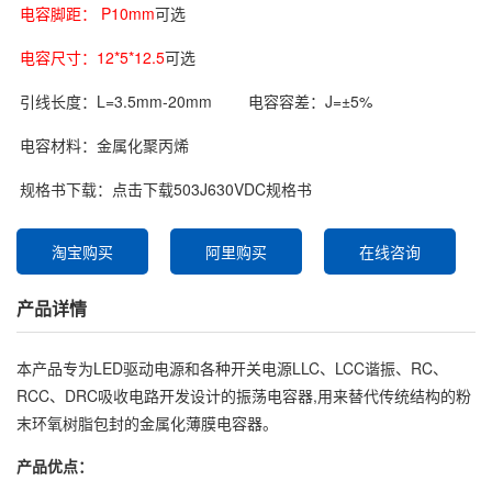
电容脚距： P10mm
可选
电容尺寸：12*5*12.5
可选
引线长度：L=3.5mm-20mm
电容容差：J=±5%
电容材料：金属化聚丙烯
规格书下载：
点击下载503J630VDC规格书
淘宝购买
阿里购买
在线咨询
产品详情
本产品专为LED驱动电源和各种开关电源LLC、LCC谐振、RC、
RCC、DRC吸收电路开发设计的振荡电容器,用来替代传统结构的粉
末环氧树脂包封的金属化薄膜电容器。
产品优点：