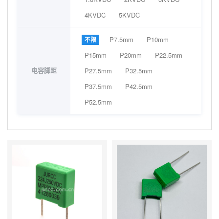
4KVDC
5KVDC
P7.5mm
P10mm
不限
P15mm
P20mm
P22.5mm
电容脚距
P27.5mm
P32.5mm
P37.5mm
P42.5mm
P52.5mm