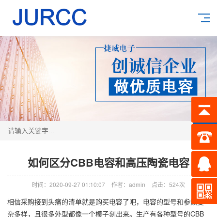
搜索
如何区分CBB电容和高压陶瓷电容
时间：2020-09-27 01:10:07
作者：admin
点击：
524次
相信采购接到头痛的清单就是购买电容了吧，电容的型号和参数复
杂多样，且很多外型都像一个模子刻出来。生产有各种型号的CBB