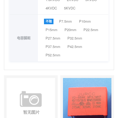
4KVDC
5KVDC
P7.5mm
P10mm
不限
P15mm
P20mm
P22.5mm
电容脚距
P27.5mm
P32.5mm
P37.5mm
P42.5mm
P52.5mm