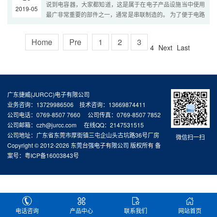
说到电容器，大家都知道，这是属于在电子产品设施当中使用
2019-05
最广非常重要的部件之一，通常是串联制造的。 为了便于电路
设计者的选择，电容器根据其工作电压和容量串联布置。 因
此，电容器也称为通用电子元件。 电容...
Home
Pre
1
2
3
4
Next
Last
广东捷威(JURCC)电子有限公司
业务咨询：13729986506 技术咨询：13669874411
公司电话：0769-8507 7660 公司传真：0769-8507 7852
公司邮箱：czh@jurcc.com 在线QQ：2147531515
公司地址：广东省东莞市厚街镇三屯企山头古坑路36号厂房
微信扫一扫
Copyright © 2012-2026 东莞台强电子有限公司 版权所有 备
案号：
粤ICP备16003843号
电话咨询
产品中心
联系我们
网站首页